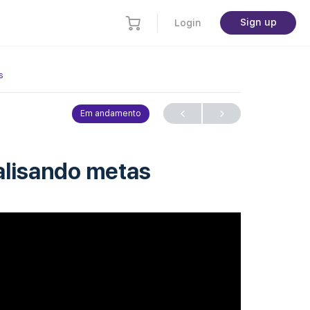
Sign up
Login
s
Em andamento
alisando metas