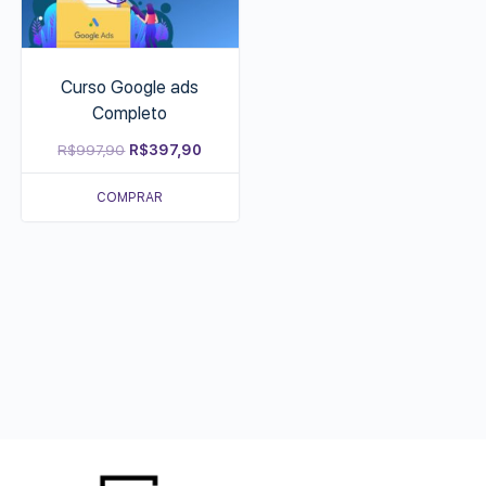
Curso Google ads
Completo
Original
Current
R$
997,90
R$
397,90
price
price
COMPRAR
was:
is:
R$997,90.
R$397,90.