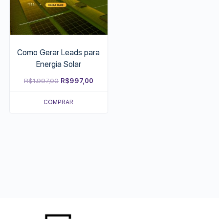
Como Gerar Leads para
Energia Solar
Original
Current
R$
1.997,00
R$
997,00
price
price
COMPRAR
was:
is:
R$1.997,00.
R$997,00.