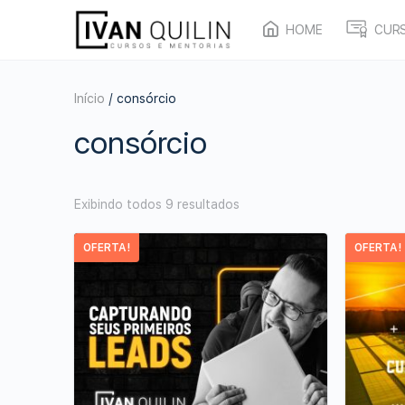
HOME
CUR
Início
/ consórcio
consórcio
Exibindo todos 9 resultados
OFERTA!
OFERTA!