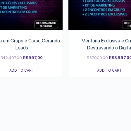
a em Grupo e Curso Gerando
Mentoria Exclusiva e Cu
Leads
Destravando o Digita
Original
Current
Original
R$
2.497,00
R$
997,00
R$
7.000,00
R$
3.997,0
price
price
price
ADD TO CART
ADD TO CART
was:
is:
was:
R$2.497,00.
R$997,00.
R$7.000,00.