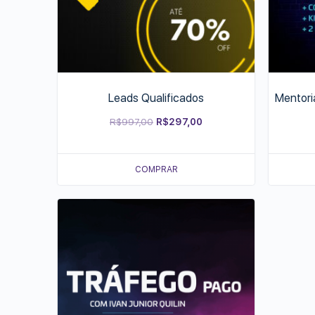
Leads Qualificados
Mentori
Original
Current
R$
997,00
R$
297,00
price
price
was:
is:
COMPRAR
R$997,00.
R$297,00.