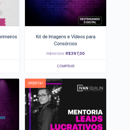
rimeiros
Kit de Imagens e Vídeos para
Consórcios
rrent
Original
Current
R$
997,00
R$
397,00
ice
price
price
COMPRAR
was:
is:
47,90.
R$997,00.
R$397,00.
OFERTA!