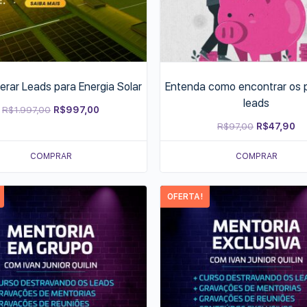
rar Leads para Energia Solar
Entenda como encontrar os p
leads
Original
Current
R$
1.997,00
R$
997,00
Original
Cu
R$
97,00
R$
47,90
price
price
price
pr
was:
is:
COMPRAR
COMPRAR
was:
is:
R$1.997,00.
R$997,00.
R$97,00.
R$
OFERTA!