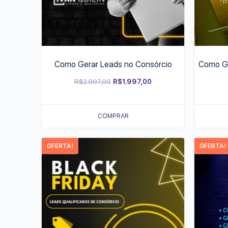
Como Gerar Leads no Consórcio
Como Ge
Original
Current
R$
2.997,00
R$
1.997,00
price
price
was:
is:
COMPRAR
R$2.997,00.
R$1.997,00.
OFERTA!
OFERTA!